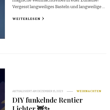
magische Weihnachtsvibes in euer Zuhause!
Vergesst langweiliges Basteln und langweilige …
WEITERLESEN
AKTUALISIERT AM
DEZEMBER 15, 2023
WEIHNACHTEN
DIY funkelnde Rentier
Lichter 🦌✨