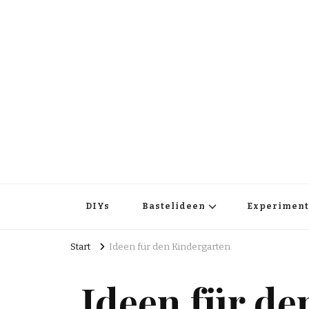
DIYs
Bastelideen
Experiment
Start
Ideen für den Kindergarten
Ideen für de